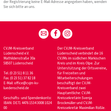
der Registrierung keine E-Mail-Adresse angegeben haben, wenden
Sie sich bitte an uns.
CVJM-Kreisverband
Der CVJM-Kreisverband
Lüdenscheid e.V.
Lüdenscheid verbindet die 16
Mathildenstraße 30a
CVJMs im südlichen Märkischen
58507 Lüdenscheid
Kreis und im Kreis Olpe. Zur
Unterstützung der Ortsvereine,
Tel. (0 23 51) 8 11 36
für Freizeiten und
Fax. (0 23 51) 37 82 18
Mitarbeiterschulungen
E-Mail: office@cvjm-kv-
beschäftigt der CVJM-
luedenscheid.de
Kreisverband zwei
Hauptamtliche: CVJM-
Geschäfts- und Spendenkonto:
Kreissekretärin Svenja
IBAN: DE71 4476 1534 3008 1024
Brockmüller und CVJM-
00
Kreissekretär Maximilian Rößle.