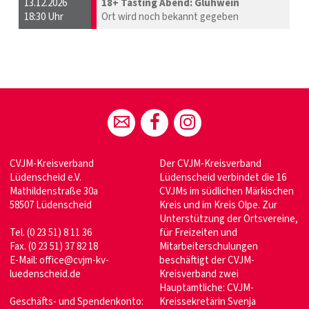
13.12.2026
18+ Tasting Abend: Glühwein
18:30 Uhr
Ort wird noch bekannt gegeben
CVJM-Kreisverband
Der CVJM-Kreisverband
Lüdenscheid e.V.
Lüdenscheid verbindet die 16
Mathildenstraße 30a
CVJMs im südlichen Märkischen
58507 Lüdenscheid
Kreis und im Kreis Olpe. Zur
Unterstützung der Ortsvereine,
Tel. (0 23 51) 8 11 36
für Freizeiten und
Fax. (0 23 51) 37 82 18
Mitarbeiterschulungen
E-Mail: office@cvjm-kv-
beschäftigt der CVJM-
luedenscheid.de
Kreisverband zwei
Hauptamtliche: CVJM-
Geschäfts- und Spendenkonto:
Kreissekretärin Svenja