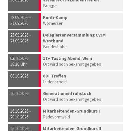
10.09.2026
Vereinsvorsitzendentreffen
Brügge
18.09.2026 –
Konfi-Camp
21.09.2026
Wölmersen
25.09.2026 –
Delegiertenversammlung CVJM
27.09.2026
Westbund
Bundeshöhe
03.10.2026
18+ Tasting Abend: Wein
18:30 Uhr
Ort wird noch bekannt gegeben
08.10.2026
60+ Treffen
Lüdenscheid
10.10.2026
Generationenfrühstück
Ort wird noch bekannt gegeben
16.10.2026 –
Mitarbeitenden-Grundkurs I
20.10.2026
Radevormwald
16.10.2026 –
Mitarbeitenden-Grundkurs II