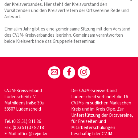
der Kreisverbandes. Hier steht der Kreisvorstand den
Vorsitzenden und den Kreisvertretern der Ortsvereine Rede und
Antwort.
Einmal im Jahr gibt es eine gemeinsame Sitzung mit dem Vorstand
des CVJM-Kreisverbandes Iserlohn. Gemeinsam verantworten
beide Kreisverbände das Gruppenleiterseminar.
CVJM-Kreisverband
Der CVJM-Kreisverband
Lüdenscheid e.V.
Lüdenscheid verbindet die 16
Mathildenstraße 30a
CVJMs im südlichen Märkischen
58507 Lüdenscheid
Kreis und im Kreis Olpe. Zur
Unterstützung der Ortsvereine,
Tel. (0 23 51) 8 11 36
für Freizeiten und
Fax. (0 23 51) 37 82 18
Mitarbeiterschulungen
E-Mail: office@cvjm-kv-
beschäftigt der CVJM-