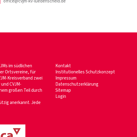
office@cvjm-kv-luedenscheid.de
JMs im südlichen
Kontakt
er Ortsvereine, für
Institutionelles Schutzkonzept
CVJM-Kreisverband zwei
Impressum
r und CVJM-
Datenschutzerklärung
inem großen Teil durch
Sitemap
Login
ützig anerkannt. Jede