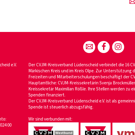
heid e.V.
Der CVJM-Kreisverband Lüdenscheid verbindet die 16 CV
Märkischen Kreis und im Kreis Olpe. Zur Unterstützung d
Freizeiten und Mitarbeiterschulungen beschäftigt der 
Hauptamtliche: CVJM-Kreissekretärin Svenja Brockmülle
Kreissekretär Maximilian Rößle. Ihre Stellen werden zu e
Spenden finanziert.
Der CVJM-Kreisverband Lüdenscheid e.V. ist als gemeinn
Spende ist steuerlich abzugsfähig.
to:
Wir sind verbunden mit:
024 00