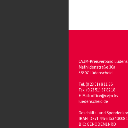
CVJM-Kreisverband Lüdensc
Mathildenstraße 30a
58507 Lüdenscheid
Tel. (0 23 51) 8 11 36
Fax. (0 23 51) 37 82 18
E-Mail: office@cvjm-kv-
luedenscheid.de
Geschäfts- und Spendenkon
IBAN: DE71 4476 1534 3008 1
BIC: GENODEM1NRD