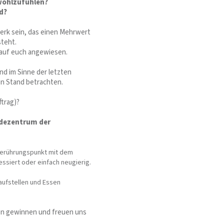
wohlzufühlen?
d?
werk sein, das einen Mehrwert
steht.
 auf euch angewiesen.
nd im Sinne der letzten
en Stand betrachten.
trag)?
dezentrum der
 Berührungspunkt mit dem
essiert oder einfach neugierig.
aufstellen und Essen
en gewinnen und freuen uns