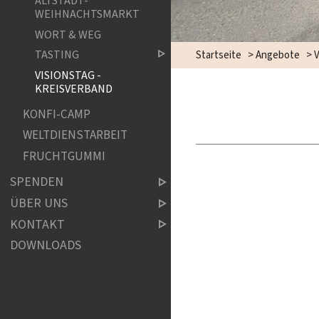
ALTSTADT-
WEIHNACHTSMARKT
WORT & WEG
TASTING
Startseite
>
Angebote
>
V
VISIONSTAG -
KREISVERBAND
KONFI-CAMP
WELTDIENSTARBEIT
FRUCHTGUMMI
SPENDEN
ÜBER UNS
KONTAKT
DOWNLOADS